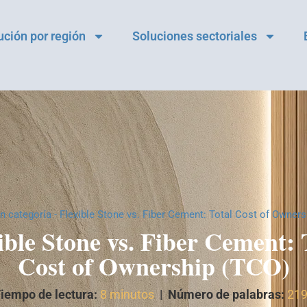
ución por región
Soluciones sectoriales
in categoría
-
Flexible Stone vs. Fiber Cement: Total Cost of Owner
ible Stone vs. Fiber Cement: 
Cost of Ownership (TCO)
iempo de lectura:
8 minutos
|
Número de palabras:
21