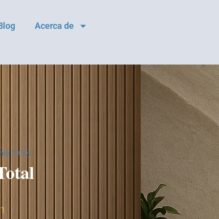
Blog
Acerca de
ship (TCO)
Total
91