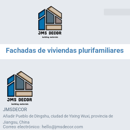
Soluciones sector
Póngase en contacto con
Fachadas de viviendas plurifamiliares
JMSDECOR
Añadir Pueblo de Dingshu, ciudad de Yixing Wuxi, provincia de
Jiangsu, China
Correo electrónico:
hello@jmsdecor.com