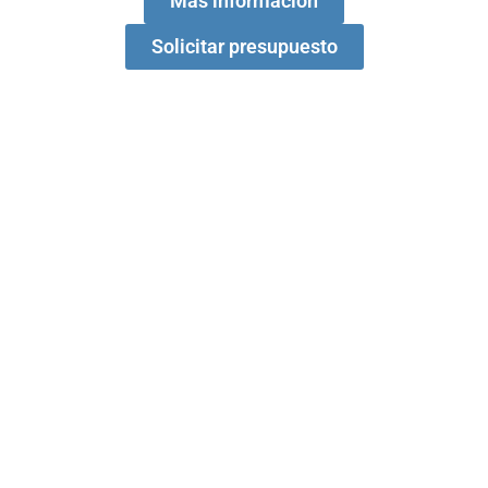
Más información
Solicitar presupuesto
Download Our 2026
Wall Panels Catalog
Simplifique su proceso de especificación. Descargue todo lo
que necesita para integrar nuestros paneles en su proyecto sin
problemas.