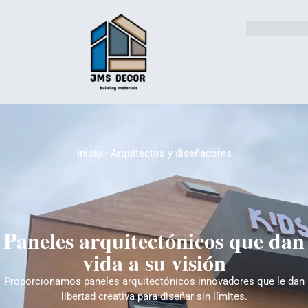
Soluciones sector
Póngase en contacto con
Inicio
-
Arquitectos y diseñadores
Paneles arquitectónicos que dan
vida a su visión
Proporcionamos paneles arquitectónicos innovadores que le dan
libertad creativa para diseñar sin límites.