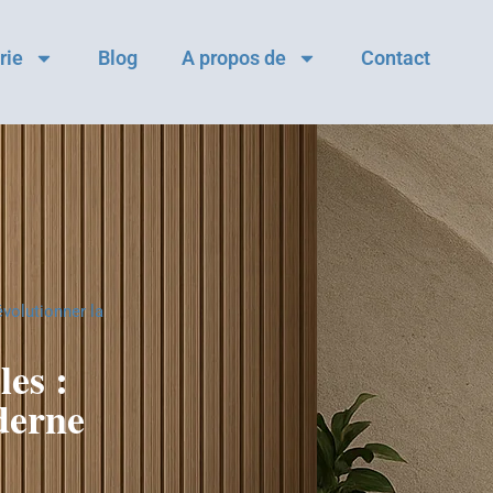
rie
Blog
A propos de
Contact
volutionner la
es :
derne