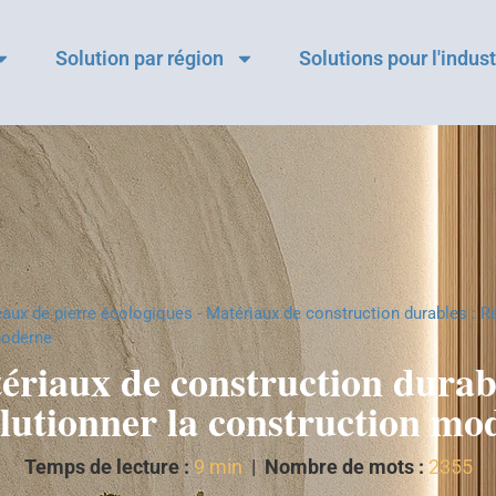
Solution par région
Solutions pour l'indust
aux de pierre écologiques
-
Matériaux de construction durables : Ré
moderne
ériaux de construction durabl
lutionner la construction mo
Temps de lecture :
9 min
|
Nombre de mots :
2355