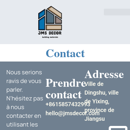
Solutions pour l'indust
Contact
Adresse
Nous serions
Prendre
ravis de vous
Ville de
contact
parler.
Dingshu, ville
N'hésitez pas
de Yixing,
+8615857432993
à nous
province de
hello@jmsdecor.com
contacter en
Jiangsu
utilisant les