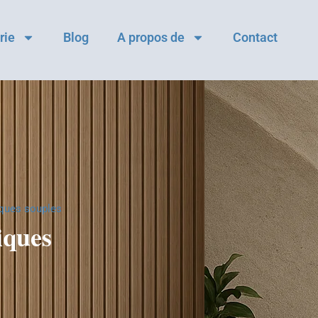
rie
Blog
A propos de
Contact
riques souples
riques