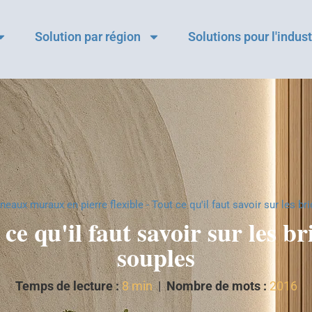
Solution par région
Solutions pour l'indust
neaux muraux en pierre flexible
-
Tout ce qu'il faut savoir sur les b
ce qu'il faut savoir sur les b
souples
Temps de lecture :
8 min
|
Nombre de mots :
2016