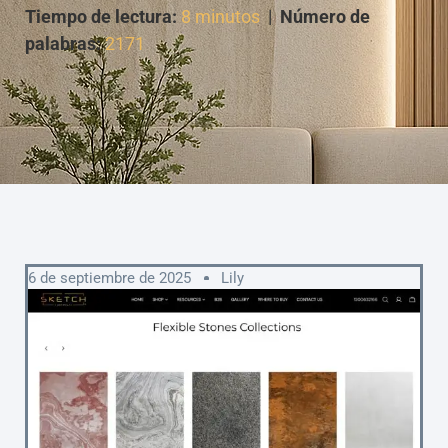
Tiempo de lectura:
8 minutos
|
Número de
palabras:
2171
6 de septiembre de 2025
Lily