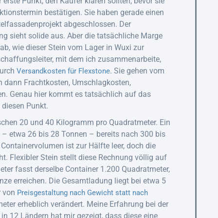
 erste Punkt, den Käufer klären sollten, bevor sie
uktionstermin bestätigen. Sie haben gerade einen
telfassadenprojekt abgeschlossen. Der
ung sieht solide aus. Aber die tatsächliche Marge
b, wie dieser Stein vom Lager in Wuxi zur
eschaffungsleiter, mit dem ich zusammenarbeite,
durch
. Sie gehen vom
Versandkosten für Flexstone
 dann Frachtkosten, Umschlagkosten,
n. Genau hier kommt es tatsächlich auf das
 diesen Punkt.
chen 20 und 40 Kilogramm pro Quadratmeter. Ein
 – etwa 26 bis 28 Tonnen – bereits nach 300 bis
ontainervolumen ist zur Hälfte leer, doch die
 Flexibler Stein stellt diese Rechnung völlig auf
ter fasst derselbe Container 1.200 Quadratmeter,
ze erreichen. Die Gesamtladung liegt bei etwa 5
r von
Preisgestaltung nach Gewicht statt nach
ter erheblich verändert. Meine Erfahrung bei der
n 12 Ländern hat mir gezeigt, dass diese eine