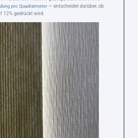
— entscheidet darüber, ob
eidung pro Quadratmeter
uf 12% gedrückt wird.