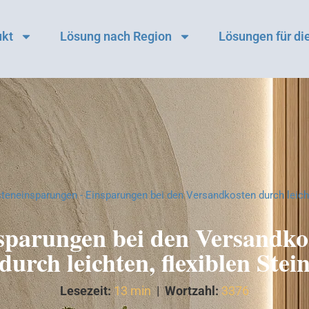
ukt
Lösung nach Region
Lösungen für die
teneinsparungen
-
Einsparungen bei den Versandkosten durch leicht
sparungen bei den Versandko
durch leichten, flexiblen Stei
Lesezeit:
13 min
|
Wortzahl:
3376