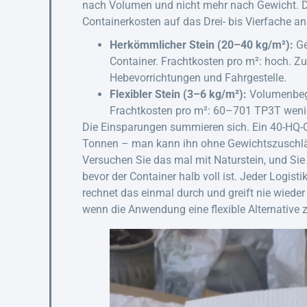
nach Volumen und nicht mehr nach Gewicht. Di
Containerkosten auf das Drei- bis Vierfache an 
Herkömmlicher Stein (20–40 kg/m²):
Ge
Container. Frachtkosten pro m²: hoch. Z
Hebevorrichtungen und Fahrgestelle.
Flexibler Stein (3–6 kg/m²):
Volumenbegr
Frachtkosten pro m²: 60–701 TP3T wenig
Die Einsparungen summieren sich. Ein 40-HQ-Co
Tonnen – man kann ihn ohne Gewichtszuschläg
Versuchen Sie das mal mit Naturstein, und Si
bevor der Container halb voll ist. Jeder Logi
rechnet das einmal durch und greift nie wiede
wenn die Anwendung eine flexible Alternative z