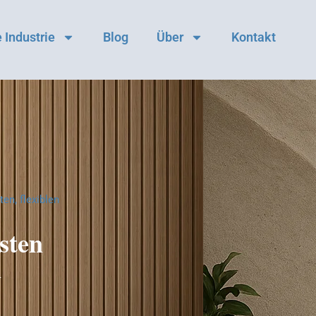
 Industrie
Blog
Über
Kontakt
en, flexiblen
sten
n