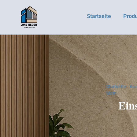
Startseite
Prod
Startseite
-
Kos
Stein
Ein