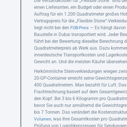
Die Versandkosten für „Flexible Stone“ sind der
einen Lieferanten, ein Budget oder einen Prod
Auftrag für ein 1.200 Quadratmeter großes Ho
Vertragspreis für die „Flexible Stone“-Verkleid
liegt nicht bei den
— Es hängt davon a
FOB-Preis
Baustelle in Dubai transportiert wird. Jeder B
führt bei der Bewertung dieselbe Berechnung 
Quadratmeterpreis ab Werk aus. Dazu kommen
innerdeutsche Transportkosten und Lagerkoste
Gewicht an. Und die meisten Käufer übersehen
Herkömmliche Steinverkleidungen wiegen zwis
20-GP-Container erreicht seine Gewichtsgrenze
400 Quadratmetern. Man bezahlt für Luft. Das C
Frachtrechnung basiert auf dem Gesamtgewicht.
den Kopf. Bei 3 bis 6 Kilogramm pro Quadratme
bevor Sie auch nur annähernd die Gewichtsgren
bis 7 Tonnen. Das verändert die Kostenstruktu
, was Ihre Gesamtkosten pro Quadratme
Volumen
Prüfung von Logistikprozessen für Sendungen i