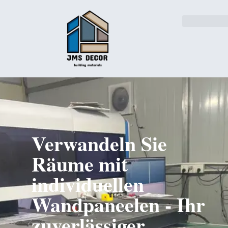
Lösungen für die Industri
Verwandeln Sie
Räume mit
individuellen
Wandpaneelen - Ihr
zuverlässiger