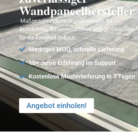
Wandpaneelhersteller
Maßgeschneiderte Wandlösungen für
Architekten, Bauunternehmer und Großhändler -
für die Ewigkeit gebaut
Niedriges MOQ, schnelle Lieferung
15+ Jahre Erfahrung im Support
Kostenlose Musterlieferung in 7 Tagen
Angebot einholen!