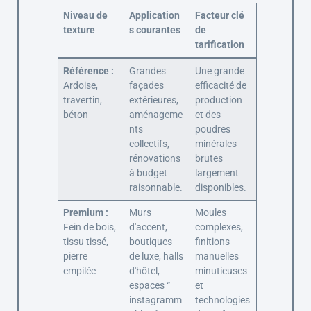
Niveau de
Application
Facteur clé
texture
s courantes
de
tarification
Référence :
Grandes
Une grande
Ardoise,
façades
efficacité de
travertin,
extérieures,
production
béton
aménageme
et des
nts
poudres
collectifs,
minérales
rénovations
brutes
à budget
largement
raisonnable.
disponibles.
Premium :
Murs
Moules
Fein de bois,
d'accent,
complexes,
tissu tissé,
boutiques
finitions
pierre
de luxe, halls
manuelles
empilée
d'hôtel,
minutieuses
espaces “
et
instagramm
technologies