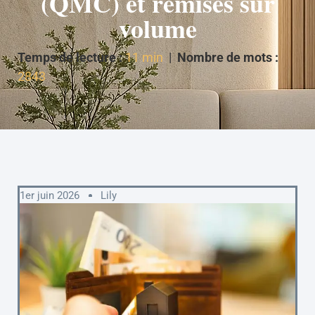
(QMC) et remises sur
volume
Temps de lecture :
11 min
|
Nombre de mots :
2843
1er juin 2026
Lily