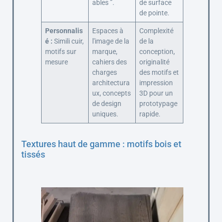
ables ”.
de surface
de pointe.
Personnalis
Espaces à
Complexité
é :
Simili cuir,
l'image de la
de la
motifs sur
marque,
conception,
mesure
cahiers des
originalité
charges
des motifs et
architectura
impression
ux, concepts
3D pour un
de design
prototypage
uniques.
rapide.
Textures haut de gamme : motifs bois et
tissés