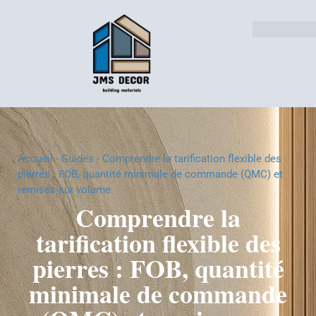
Solutions pour l'indust
Accueil
-
Guides
-
Comprendre la tarification flexible des
pierres : FOB, quantité minimale de commande (QMC) et
remises sur volume
Comprendre la
tarification flexible des
pierres : FOB, quantité
minimale de commande