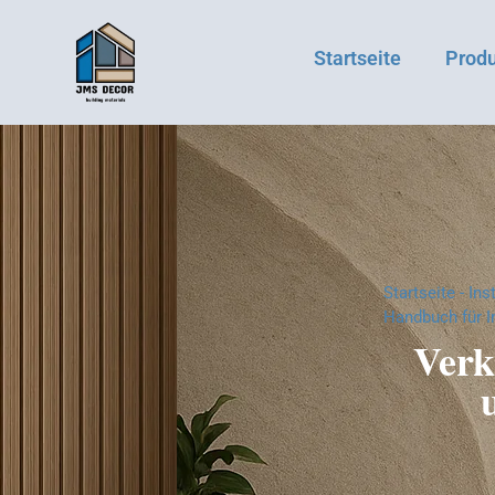
Startseite
Prod
Startseite
-
Ins
Handbuch für I
Verk