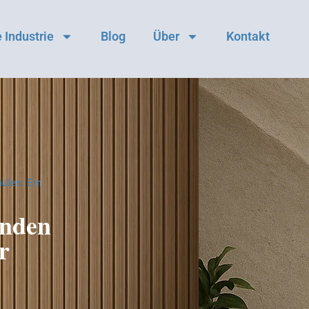
 Industrie
Blog
Über
Kontakt
ulen: Ein
änden
r