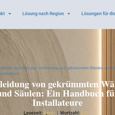
ukt
Lösung nach Region
Lösungen für die
tallation und Wartung
-
Verkleidung von gekrümmten Wänden und Sä
nstallateure
leidung von gekrümmten W
und Säulen: Ein Handbuch fü
Installateure
Lesezeit:
9 min
|
Wortzahl:
2374