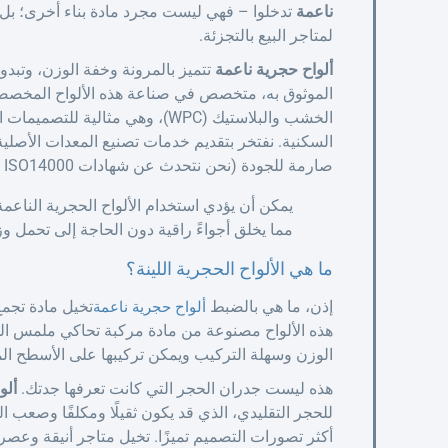
ناعمة
تدخلوا – فهي ليست مجرد مادة بناء أخرى؛ بل 
لمتاجر البيع بالتجزئة.
ألواح حجرية ناعمة
الموثوق به، متخصص في صناعة هذه الألواح المخصص
الخشب والبلاستيك (WPC)، وهي مثال
صارمة للجودة (نحن نتحدث عن شهادات ISO14000 و ISO9000!).
يمكن أن يؤدي استخدام الألواح الحجرية الناعم
مما يخلق أجواءً راقية دون الحاجة إلى تحمل وز
ما هي الألواح الحجرية اللينة؟
إذن، ما هي بالضبط
تخيل مادة تجمع
ألواح حجرية ناعمة
هذه الألواح مصنوعة من مادة مركبة تحاكي ملمس الح
الوزن وسهلة التركيب ويمكن تركيبها على الأسطح المن
هذه ليست جدران الحجر التي كانت تعرفها جدتك.
ألو
للحجر التقليدي، الذي قد يكون ثقيلًا ومكلفًا وصعب ا
أكثر تصورات التصميم تميزًا. تخيل متاجر أنيقة وعص