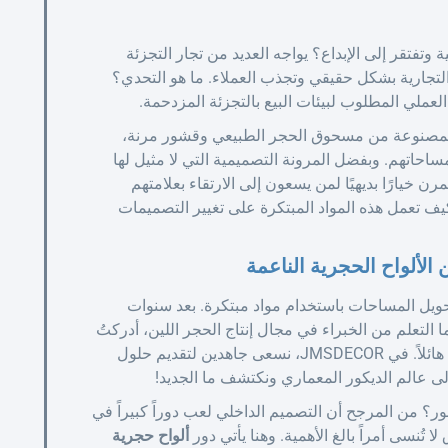
تفتقر إلى الإبداع؟ يواجه العديد من تجار التجزئة
تجارية بشكل حقيقي وتجذب العملاء. ما هو التحدي؟
العملي المطلوب لبيئات البيع بالتجزئة المزدحمة.
ح، المصنوعة من مسحوق الحجر الطبيعي وقشور مرنة،
ساحاتهم. وبفضل المرونة التصميمية التي لا مثيل لها
ن خيارًا بديهيًا لمن يسعون إلى الارتقاء بعلامتهم
ف تعمل هذه المواد المبتكرة على تغيير التصميمات
ألواح الحجرية الناعمة
بتحويل المساحات باستخدام مواد مبتكرة. بعد سنوات
 التعلم من الخبراء في مجال إنتاج الحجر اللين، أدركتُ
بنفسي كيف أن الاختيار الصحيح يمكن أن يُحدث فرقًا هائلاً. في JMSDECOR، نسعى جاهدين لتقديم حلول
إلى عالم الديكور المعماري ونكتشف ما الجديد!
فور؟ من المرجح أن التصميم الداخلي لعب دوراً كبيراً في
 تُنسى أمراً بالغ الأهمية. وهنا يأتي دور
ألواح حجرية