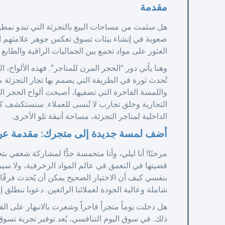
مقدمة
هل سئمت من مساحات البيع بالتجزئة التي تبدو نمطية و
صعوبة في إنشاء بيئات تسوق تعكس جوهر علامتهم ال
العثور على مواد تجمع بين الجماليات الراقية والطابع 
وهنا يأتي دور “الحجر المرن للمتاجر”. فهذه الألوا
تُحدث ثورة في الطريقة التي يصمم بها تجار التجزئة م
واللمسة الفاخرة التي تضفيها، أصبحت ألواح الحجر المر
التجارية وخلق تجارب لا تُنسى للعملاء. سنستكشف كي
الداخلية لمتاجر التجزئة، مساحة أنيقة تلو الأخرى.
أضف لمسة جديدة إلى متجرك: مقدمة عن ال
مرحبًا! أنا ليلي، وأنا متحمسة جدًّا لمشاركة شغفي 
قضيتها في التعمق في عالم المواد الزخرفية، ولا سيما
شاملة وعالية الجودة لعملائنا الرائعين. دعونا ننطلق 
هل دخلت يوماً متجراً فاخراً وشعرت بالانبهار على ال
ذلك. في سوق اليوم التنافسي، يُعد توفير تجربة تسوق لا