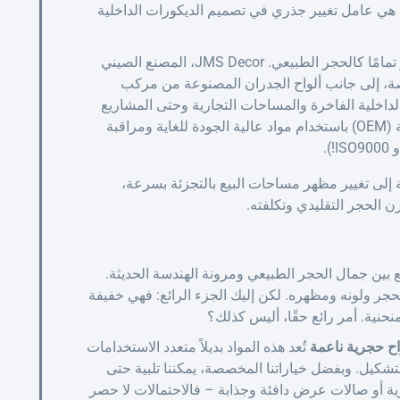
هي عامل تغيير جذري في تصميم الديكورات الداخلية
تتميز بالمرونة وخفة الوزن، وتبدو تمامًا كالحجر الطبيعي. JMS Decor، المصنع الصيني
ة، إلى جانب ألواح الجدران المصنوعة من مركب
ية للتصميمات الداخلية الفاخرة والمساحات التجارية وحتى المشاريع
السكنية. نفتخر بتقديم خدمات تصنيع المعدات الأصلية (OEM) باستخدام مواد عالية الجودة للغاية ومراقبة
ة إلى تغيير مظهر مساحات البيع بالتجزئة بسرعة،
ن الحجر التقليدي وتكلفته.
 بين جمال الحجر الطبيعي ومرونة الهندسة الحديثة.
جر ولونه ومظهره. لكن إليك الجزء الرائع: فهي خفيفة
حنية. أمر رائع حقًا، أليس كذلك؟
اح حجرية ناعمة
تُعد هذه المواد بديلاً متعدد الاستخدامات
لتشكيل. وبفضل خياراتنا المخصصة، يمكننا تلبية حتى
رية أو صالات عرض دافئة وجذابة – فالاحتمالات لا حصر