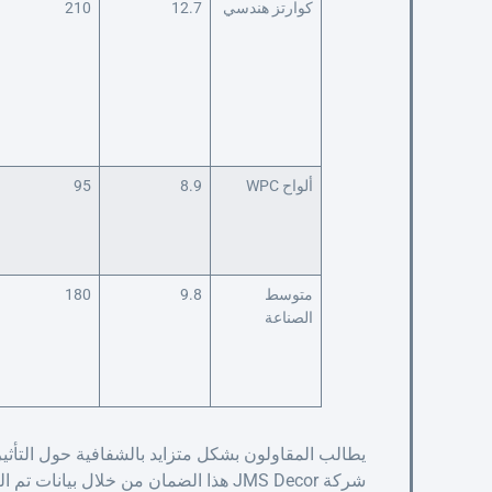
كوارتز هندسي
12.7
210
ألواح WPC
8.9
95
متوسط
9.8
180
الصناعة
شركة JMS Decor هذا الضمان من خلال بيان