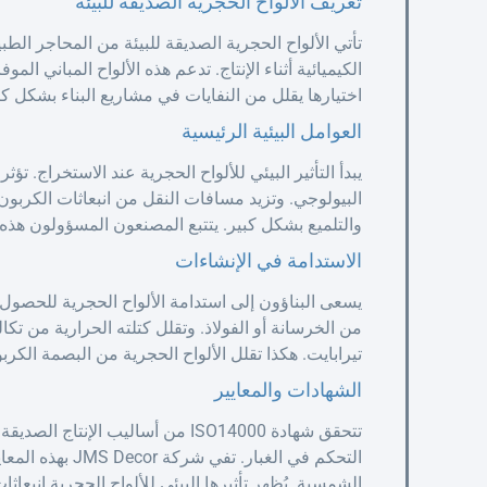
تعريف الألواح الحجرية الصديقة للبيئة
تأتي الألواح الحجرية الصديقة للبيئة من المحاجر الطبي
الكيميائية أثناء الإنتاج. تدعم هذه الألواح المباني ال
اختيارها يقلل من النفايات في مشاريع البناء بشكل كب
العوامل البيئية الرئيسية
يبدأ التأثير البيئي للألواح الحجرية عند الاستخراج. ت
البيولوجي. وتزيد مسافات النقل من انبعاثات الكربون
والتلميع بشكل كبير. يتتبع المصنعون المسؤولون هذ
الاستدامة في الإنشاءات
تيرابايت. هكذا تقلل الألواح الحجرية من البصمة الك
الشهادات والمعايير
تتحقق شهادة ISO14000 من أساليب الإ
التحكم في الغبار.
الشمسية. يُظهر تأثيرها البيئي للألواح الحجرية انبعاثات أقل بـ 30% من متوسط الانبعاثا