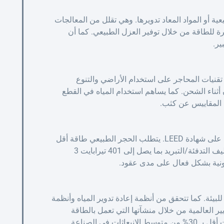
عية أو المواد المعاد تدويرها. وهي تقلل من المعالجات
موفرة للطاقة من خلال توفير العزل الطبيعي. كما أن
ير.
ؤثر تقنيات المحاجر على استخدام الأراضي والتنوع
 أثناء الشحن. كما يساهم استخدام المياه في القطع
ه المقاييس عن كثب.
يسعى البناؤون إلى استدامة الألواح الحجرية للحصول على شهادة LEED. يتطلب الحجر الطبيعي طاقة أقل
من الخرسانة أو الفولاذ. وتقلل كتلته الحرارية من تكاليف التدفئة/التبريد بما يصل إلى 401 تيرابايت 3
ربونية بشكل فعال على مدى عقود.
نتاج الصديقة للبيئة. كما تتحقق من أنظمة إعادة تدوير المياه وأنظمة
 تفي شركة JMS Decor بهذه المعايير العالمية من خلال منشآتها التي تعمل بالطاقة
ت في الصناعة.