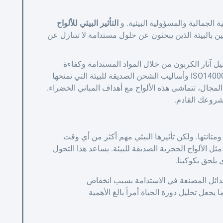
ية الجمالية والمسؤولية البيئية. و
التأثير البيئي للألواح
ين بالبيئة الذين يبحثون عن حلول مستدامة لا تتنازل عن
ليل آثار الكربون من خلال المواد المستدامة وكفاءة
الطاقة ودورات الحياة المتينة. وبفضل شهادات مثل ISO14000 وأساليب الشحن الصديقة للبيئة التي تمنحها
JMS De الأولوية في هذا المجال، تتماشى هذه الألواح مع أهداف المباني الخضراء.
مشروعك القادم.
ا ومتانتها. ولكن تأثيرها البيئي مهم أكثر من أي وقت
ثل الألواح الحجرية الصديقة للبيئة. يساعد هذا التحول
 يلحق بكوكبنا.
 البدائل المصنعة في الاستدامة بسبب انخفاض
جعل تحليل دورة الحياة أمراً بالغ الأهمية