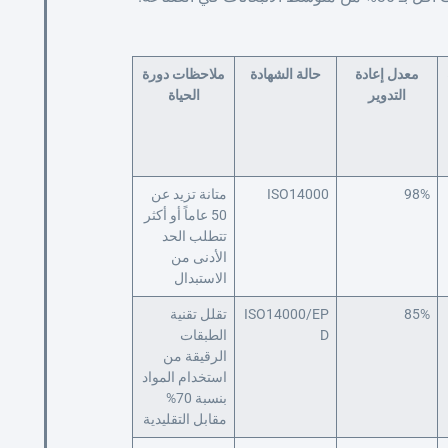
معدل إعادة
حالة الشهادة
ملاحظات دورة
التدوير
الحياة
98%
ISO14000
متانة تزيد عن
50 عاماً أو أكثر
تتطلب الحد
الأدنى من
الاستبدال
85%
ISO14000/EP
تقلل تقنية
D
الطبقات
الرقيقة من
استخدام المواد
بنسبة 70%
مقابل التقليدية