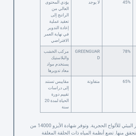
45%
لا يوجد
يؤدي المحتوى
العالي من
الراتنج إلى
تعقيد عملية
إعادة التدوير
في نهاية العمر
الافتراضي
78%
GREENGUAR
مركب الخشب
D
والبلاستيك
يستخدم مواد
معاد تدويرها
65%
متفاوتة
مقاييس تستند
إلى دراسات
تقييم دورة
الحياة لمدة 20
سنة
يطالب المقاولون بشكل متزايد بالشفافية حول التأثير البيئي للألواح الحجرية. وتوفر شهادة الأيزو 14000 من
ات تم التحقق منها. تضع أنظمة المياه ذات الحلقة المغلقة